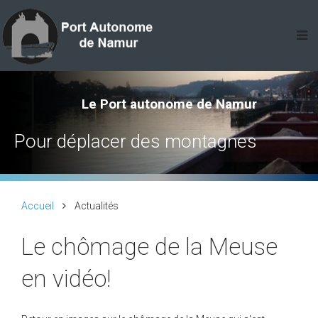
Le Port autonome de Namur
Le Port autonome de Namur
Le Port autonome de Namur
Pour déplacer des montagnes
La voie d’eau pour autoroute
Le monde à portée d’eau
Accueil
Actualités
Le chômage de la Meuse
en vidéo!