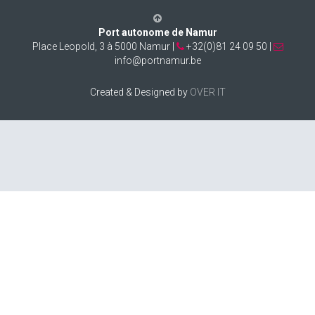
Port autonome de Namur
Place Leopold, 3 à 5000 Namur |
+32(0)81 24 09 50 |
info@portnamur.be
Created & Designed by
OVER IT