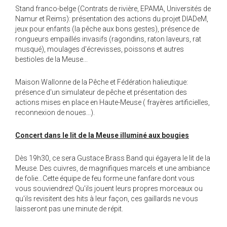
Stand franco-belge (Contrats de rivière, EPAMA, Universités de
Namur et Reims): présentation des actions du projet DIADeM,
jeux pour enfants (la pêche aux bons gestes), présence de
rongueurs empaillés invasifs (ragondins, raton laveurs, rat
musqué), moulages d'écrevisses, poissons et autres
bestioles de la Meuse...
Maison Wallonne de la Pêche et Fédération halieutique:
présence d'un simulateur de pêche et présentation des
actions mises en place en Haute-Meuse ( frayères artificielles,
reconnexion de noues...).
Concert dans le lit de la Meuse illuminé aux bougies
Dès 19h30, ce sera Gustace Brass Band qui égayera le lit de la
Meuse. Des cuivres, de magnifiques marcels et une ambiance
de folie...Cette équipe de feu forme une fanfare dont vous
vous souviendrez! Qu'ils jouent leurs propres morceaux ou
qu'ils revisitent des hits à leur façon, ces gaillards ne vous
laisseront pas une minute de répit.