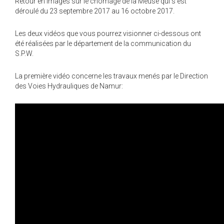
Retour en images sur le chômage de la Meuse qui s'est
déroulé du 23 septembre 2017 au 16 octobre 2017.
Les deux vidéos que vous pourrez visionner ci-dessous ont
été réalisées par le département de la communication du
S.P.W.
La première vidéo concerne les travaux menés par le Direction
des Voies Hydrauliques de Namur: