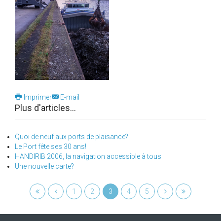
Imprimer
E-mail
Plus d'articles...
Quoi de neuf aux ports de plaisance?
Le Port fête ses 30 ans!
HANDIRIB 2006, la navigation accessible à tous
Une nouvelle carte?
1
2
3
4
5