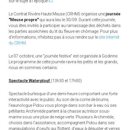
sur le sujet à l'époque
ICI
.
Le Contrat Rivière Haute Meuse (CRHM) organise une
journée
"Meuse propre"
qui aura lieu le 30/09. Durant cette journée,
vous êtes invités à participer au ramassage des déchets dans
les parties asséchées du lit du fleuve en chômage. Pour plus
d'informations, n'hésitez pas à vous rendre sur le
site internet
du CRHM
.
Le 07 octobre, une "journée festive" est organisée à Godinne.
Le programme de cette journée ravira les petits et les grands,
nous en sommes certains:
Spectacle Waterplouf
(13h30 et 17h00)
Spectacle burlesque d'une demi-heure comportant une forte
interactivité avec le public. Au son de la corne de brume,
l'eaunologue Pidou vous plonge dans son bar à eau où ses
pétillants Archimède partent à la chasse au trésor sous-
marine sous une pluie de neige verte. Plusieurs Archimède,
choisis dans l'assistance, accompagnent Pidou dans ses
manipulations d'oeufs qui flottent, d'eaux à déguster et verres